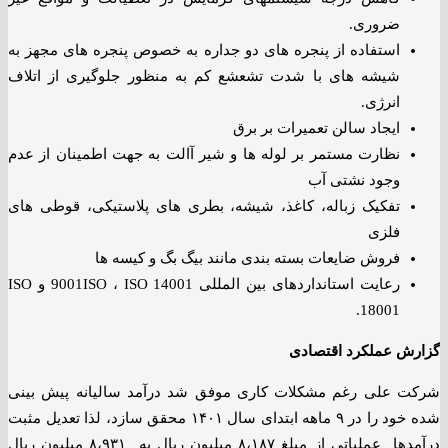
ضروری.
استفاده از پنجره های دو جداره به خصوص پنجره های مجهز به
شیشه های با شدت تشعشع کم به منظور جلوگیری از اتلاف
انرژی.
ایجاد سالن تعمیرات بر برق
نظارت مستمر بر لوله ها و شیر آالت به جهت اطمینان از عدم
وجود نشتی آب
تفکیک زباله، کاغذ، شیشه، بطری های پلاستیکی، قوطی های
فلزی
فروش ضایعات بسته بندی مانند بیگ بگ و کیسه ها
رعایت استانداردهای بین المللی 9001ISO ، ISO 14001 و ISO
18001.
گزارش عملکرد اقتصادی
شرکت علی رغم مشکلات کاری موفق شد درآمد سالیانه پیش بینی
شده خود را در ۹ ماهه ابتدای سال ۱۴۰۱ محقق سازد، لذا تعدیل مثبت
درآمدها عملیاتی از مبلغ ۸،۱۸۷ میلیون ریال به ۸،۹۳۱ میلیون ریال