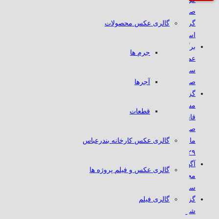
صنایع نسوز توکا،
گالری عکس محصولات
گروه کار نمونه
استان هرمزگان شد
برگزاری مجمع
جرم ها
عمومی عادی
سالیانه شرکت
آجرها
صنایع نسوز توکا
گزارش حسابرس
مستقل و بازرس
قطعات
قانونی به انضمام
صورتهای مالی سال
گالری عکس کارخانه بندرعباس
مالی منتهی به
۱۴۰۴/۱۲/۲۹
آگهی دعوت به
گالری عکس و فیلم پروژه ها
مجمع عمومی
سالانه
گالری فیلم
گزارش پایداری
شرکتی 1404