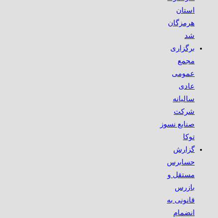
استان
هرمزگان
شد
برگزاری
مجمع
عمومی
عادی
سالیانه
شرکت
صنایع نسوز
توکا
گزارش
حسابرس
مستقل و
بازرس
قانونی به
انضمام