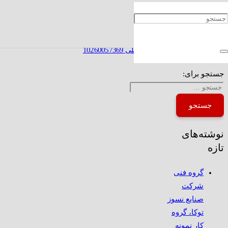
آگهی دعوت به مجمع عمومی فوق العاده شرکت
تولیدی و خدمات صنایع نسوز توکا (سهامی عام) ثبت
شده به شماره 2673 و شناسه ملی 10260057369
جستجو برای:
نوشته‌های
تازه
گروه فنی
شرکت
صنایع نسوز
توکا، گروه
کار نمونه