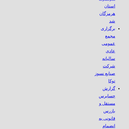
استان
هرمزگان
شد
برگزاری
مجمع
عمومی
عادی
سالیانه
شرکت
صنایع نسوز
توکا
گزارش
حسابرس
مستقل و
بازرس
قانونی به
انضمام